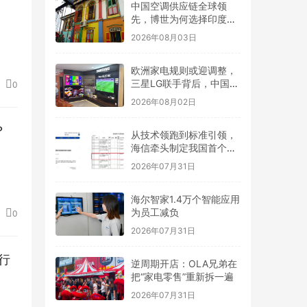
中国空调供应链全球领
先，博世为何选择印度建
出口基地？
2026年08月03日
欧洲家电规则或迎调整，
三星LG联手背后，中国企
0
业如何应对？
2026年08月02日
？
从技术领跑到标准引领，
海信牵头制定我国首个
RGB-Mini LED行业标准
2026年07月31日
海尔智家1.4万个智能应用
为员工减负
0
2026年07月31日
行
逆周期开店：OLA兄弟在
把“家电零售”重新拆一遍
2026年07月31日