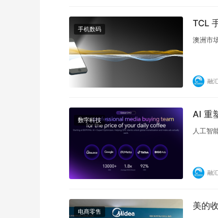
TCL
手机数码
澳洲市
融
AI 
数字科技
人工智
融
美的
电商零售