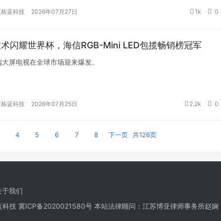
汇栋蓝科技
2026年07月27日
1k
0
术闪耀世界杯，海信RGB-Mini LED包揽畅销榜冠军
端大屏电视在全球市场迎来爆发。
汇栋蓝科技
2026年07月25日
2.2k
0
4
5
6
7
8
下一页
共126页
关于我们
栋蓝科技
冀ICP备2020021580号
本站法律顾问：江苏博亚律师事务所赵娴