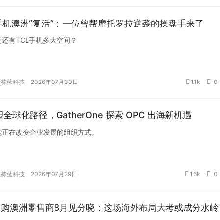
 手机澳洲“复活”：一位曾帮摩托罗拉逆袭的操盘手来了
场还有TCL手机多大空间？
汇栋蓝科技
2026年07月30日
1.1k
0
重塑全球化路径，GatherOne 探索 OPC 出海新机遇
能正在改变企业发展的组织方式。
汇栋蓝科技
2026年07月29日
1.6k
0
收购澳洲零售商8月见分晓：这场海外布局大考或成分水岭