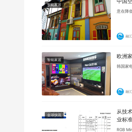
中国
智能家居
意在降
融
欧洲
智能家居
韩国家
融
从技术
全球快讯
业标
RGB 