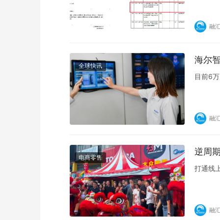
融
海尔智
全球快讯
目前6万
融
逆周期
电商零售
打通线
融