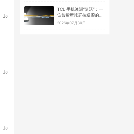
TCL 手机澳洲“复活”：一
位曾帮摩托罗拉逆袭的操
0
盘手来了
2026年07月30日
0
0