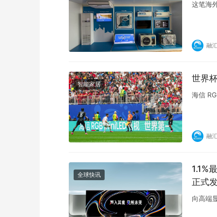
这笔海
融
世界杯
智能家居
海信 RG
融
1.1
全球快讯
正式
向高端