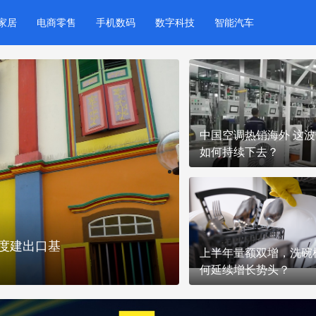
家居
电商零售
手机数码
数字科技
智能汽车
中国空调热销海外 这
如何持续下去？
度建出口基
欧洲家电规则或迎调
上半年量额双增，洗碗
应对？
何延续增长势头？