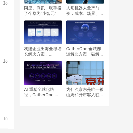
0
阿里、腾讯，联手投
人形机器人量产前
了个华为“小智元”
夜：成本、场景、生
态，商业化还差几
步？
构建企业出海全域增
GatherOne 全域赛
长解决方案，
道解决方案：破解出
GatherOne助力中国
海流量内卷，开辟细
0
企业拓展全球市场
分增长新路径
AI 重塑全球化路
为什么京东是唯一被
径，GatherOne 探
山姆和开市客入驻的
索 OPC 出海新机遇
电商平台？
0