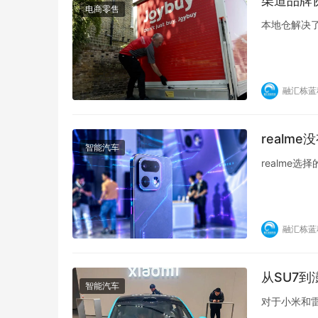
渠道品牌
电商零售
本地仓解决了
融汇栋蓝
realm
智能汽车
realme
融汇栋蓝
从SU7到
智能汽车
对于小米和