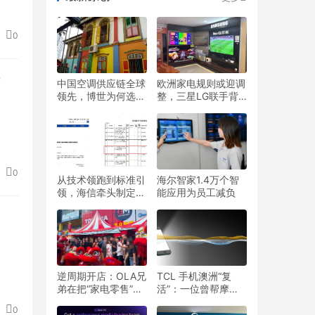
0
”
中国空调供应链全球
欧洲家电规则或迎调
领先，博世为何选择
整，三星LG联手背
印度建出口基地？
后，中国企业如何应
对？
0
从技术领跑到标准引
海尔智家1.4万个智
领，海信牵头制定我
能应用为员工减负
国首个RGB-Mini
LED行业标准
逆周期开店：OLA兄
TCL 手机澳洲“复
弟在把“家电零售”重
活”：一位曾帮摩托
新拆一遍
罗拉逆袭的操盘手来
0
了