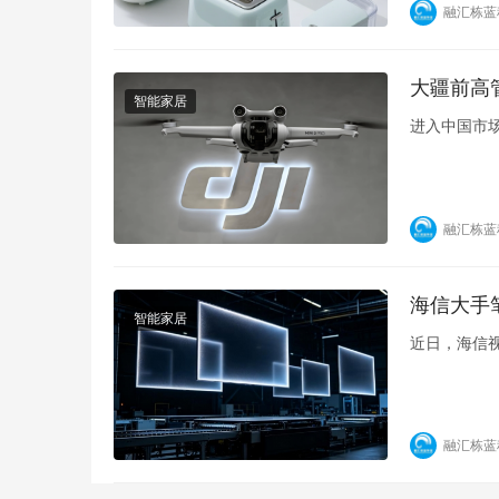
融汇栋蓝
大疆前高
智能家居
进入中国市
融汇栋蓝
海信大手
智能家居
近日，海信
融汇栋蓝