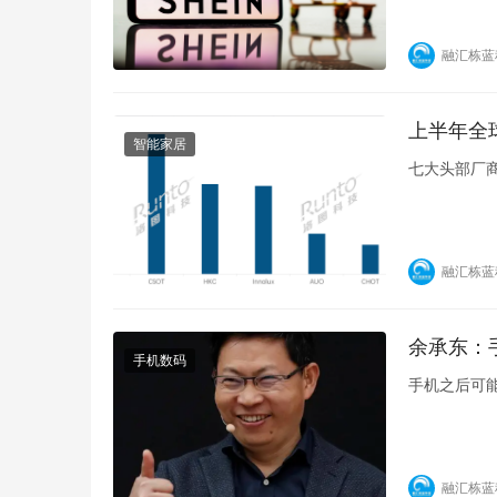
融汇栋蓝
上半年全
智能家居
七大头部厂商
融汇栋蓝
余承东：
手机数码
手机之后可
融汇栋蓝