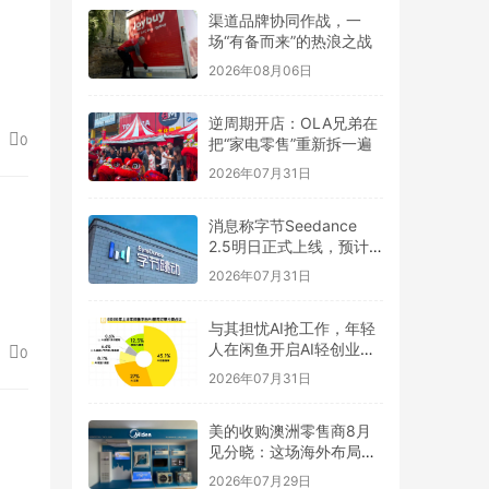
渠道品牌协同作战，一
场“有备而来”的热浪之战
2026年08月06日
逆周期开店：OLA兄弟在
0
把“家电零售”重新拆一遍
2026年07月31日
消息称字节Seedance
2.5明日正式上线，预计
一周后开放API
2026年07月31日
与其担忧AI抢工作，年轻
人在闲鱼开启AI轻创业浪
0
潮
2026年07月31日
美的收购澳洲零售商8月
见分晓：这场海外布局大
考或成分水岭
2026年07月29日