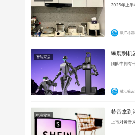
2026年
融汇栋蓝
曝鹿明机
智能家居
团队中拥有
融汇栋蓝
希音拿到
电商零售
上市对希音