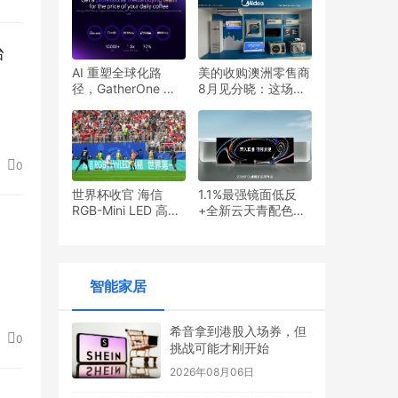
台
AI 重塑全球化路
美的收购澳洲零售商
径，GatherOne 探
8月见分晓：这场海
索 OPC 出海新机遇
外布局大考或成分水
岭
0
世界杯收官 海信
1.1%最强镜面低反
RGB-Mini LED 高端
+全新云天青配色：
市场领跑
TCL X3B系列
OLED+显示器正式
发布
智能家居
希音拿到港股入场券，但
0
挑战可能才刚开始
2026年08月06日