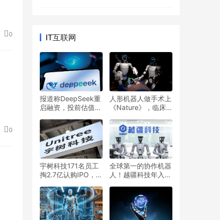
0
IT互联网
报道称DeepSeek重
人形机器人做手术上
启融资，投前估值
《Nature》，临床
5000亿元
成熟度拿了2.5分
0
宇树科技171名员工
全球第一的协作机器
掏2.7亿认购IPO，王
人！越疆科技年入5
兴兴自掏1500万！
亿，为什么还在亏
钱？