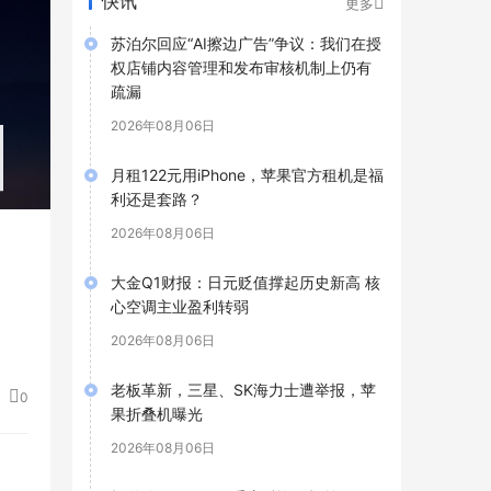
快讯
更多
苏泊尔回应“AI擦边广告”争议：我们在授
权店铺内容管理和发布审核机制上仍有
疏漏
2026年08月06日
月租122元用iPhone，苹果官方租机是福
利还是套路？
2026年08月06日
大金Q1财报：日元贬值撑起历史新高 核
心空调主业盈利转弱
2026年08月06日
老板革新，三星、SK海力士遭举报，苹
0
果折叠机曝光
2026年08月06日